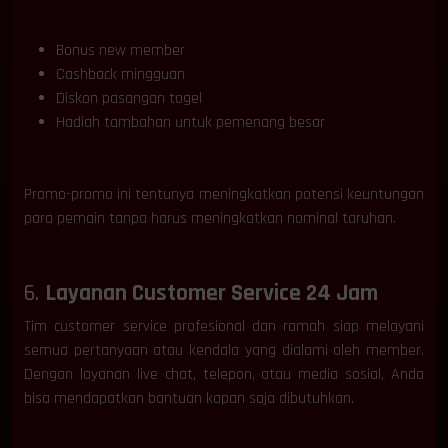
Bonus new member
Cashback mingguan
Diskon pasangan togel
Hadiah tambahan untuk pemenang besar
Promo-promo ini tentunya meningkatkan potensi keuntungan
para pemain tanpa harus meningkatkan nominal taruhan.
6.
Layanan Customer Service 24 Jam
Tim customer service profesional dan ramah siap melayani
semua pertanyaan atau kendala yang dialami oleh member.
Dengan layanan live chat, telepon, atau media sosial, Anda
bisa mendapatkan bantuan kapan saja dibutuhkan.