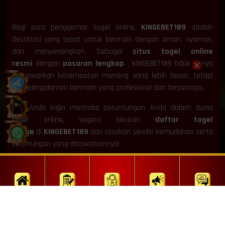
Bagi para penggemar togel online,
KINGEBET189
adalah
destinasi yang tepat untuk bermain dengan aman, nyaman,
dan menyenangkan. Sebagai
situs togel online
resmi
dengan
pasaran lengkap
, KINGEBET189 tidak hanya
menawarkan kesempatan menang yang lebih besar, tetapi
juga pengalaman bermain yang profesional dan terpercaya.
Jika Anda ingin mencoba peruntungan Anda dalam dunia
togel online, segera lakukan
daftar togel
online
di
KINGEBET189
dan rasakan sendiri kemudahan serta
keuntungan yang ditawarkannya!
Copyright ©
kingbet189
, All rights reserved.
Home
Daftar
Login
Promosi
Livechat