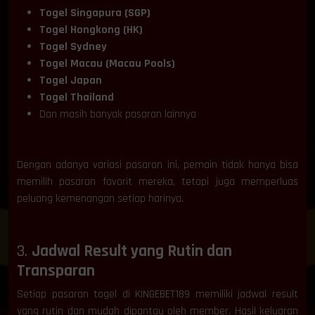
Togel Singapura (SGP)
Togel Hongkong (HK)
Togel Sydney
Togel Macau (Macau Pools)
Togel Japan
Togel Thailand
Dan masih banyak pasaran lainnya
Dengan adanya variasi pasaran ini, pemain tidak hanya bisa
memilih pasaran favorit mereka, tetapi juga memperluas
peluang kemenangan setiap harinya.
3.
Jadwal Result yang Rutin dan
Transparan
Setiap pasaran togel di KINGEBET189 memiliki jadwal result
yang rutin dan mudah dipantau oleh member. Hasil keluaran