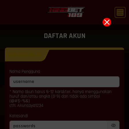
X
DAFTAR AKUN
RINCIAN AKUN
Nama Pengguna
* Nama akun harus 6-12 karakter, hanya menggunakan
huruf dan/atau angka (0-9) dan tidak ada simbol
(@#$~%&)
cth: Akunsaya1234
Katasandi