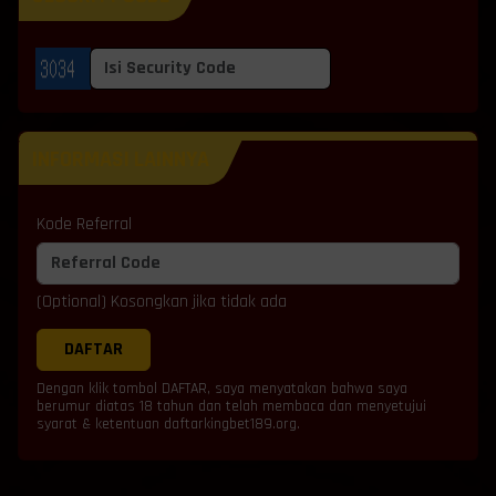
INFORMASI LAINNYA
Kode Referral
(Optional) Kosongkan jika tidak ada
DAFTAR
Dengan klik tombol DAFTAR, saya menyatakan bahwa saya
berumur diatas 18 tahun dan telah membaca dan menyetujui
syarat & ketentuan daftarkingbet189.org.