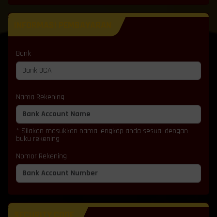
INFORMASI PEMBAYARAN
Bank
Nama Rekening
* Silakan masukkan nama lengkap anda sesuai dengan
buku rekening
Nomor Rekening
SECURITY CODE